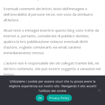
Eventuali commenti dei lettori, lesivi dell’immagine o
dell’onorabilità di persone terze, non sono da attribuirsi
all’Autore.
Alcuni testi o immagini inseriti in questo blog sono tratte da
internet e, pertanto, considerate di pubblico dominio;
qualora la loro pubblicazione violasse eventuali diritti
d’autore, vogliate comunicarlo via email; saranno
immediatamente rimossi.
L’autore non è responsabile dei siti collegati tramite link, né
del loro contenuto, che può essere soggetto a variazioni nel
tempo.
Utilizziamo i cookie per essere sicuri che tu possa avere la
migliore esperienza sul nostro sito. Navigando il sito accetti
l'utilizzo dei cookie
© 2024 | Primo Piatto - Via Otello Putinati, 117/119, 44123
Ferrara FE - Tel. 0532 764293 | p.iva 01706720388 |
Privacy
Ok
Privacy Policy
Policy
|
Cookie Policy
|
Disclaimer
|
Sitemap